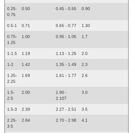
0.25-
0.50
0.45 - 0.55
0.90
0.75
0.5-1
0.71
0.65 - 0.77
1.30
0.75-
1.00
0.95 - 1.05
1.7
1.25
1-1.5
1.19
1.13 - 1.25
2.0
1-2
1.42
1.35 - 1.49
2.3
1.25-
1.69
1.61 - 1.77
2.6
2.25
1.5-
2.00
1.90 -
3.0
2.5
2.107
1.5-3
2.39
2.27 - 2.51
3.5
2.25-
2.84
2.70 - 2.98
4.1
3.5