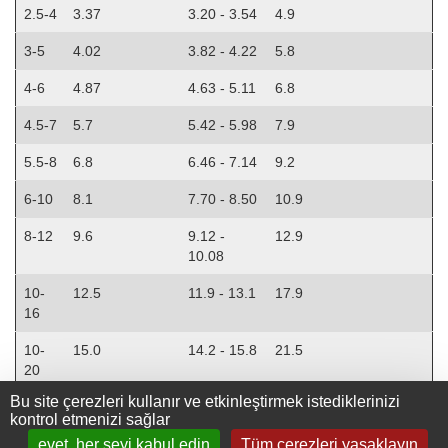
2.5-4
3.37
3.20 - 3.54
4.9
3-5
4.02
3.82 - 4.22
5.8
4-6
4.87
4.63 - 5.11
6.8
4.5-7
5.7
5.42 - 5.98
7.9
5.5-8
6.8
6.46 - 7.14
9.2
6-10
8.1
7.70 - 8.50
10.9
8-12
9.6
9.12 -
12.9
10.08
10-
12.5
11.9 - 13.1
17.9
16
10-
15.0
14.2 - 15.8
21.5
20
Bu site çerezleri kullanır ve etkinleştirmek istediklerinizi
kontrol etmenizi sağlar
evet, her şeyi kabul edin
Tüm çerezleri yasaklayın