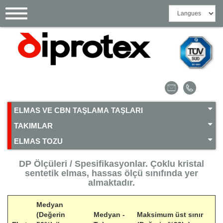
Çerez yönetimi paneli
Toggle
navigation
ELMAS VE CBN TAŞLAMA TAŞLARI
TAKIMLAR
ELMAS TOZU
DP Ölçüleri / Spesifikasyonlar. Çoklu kristal
sentetik elmas, hassas ölçü sınıfında yer
almaktadır.
Medyan
(Değerin
Medyan -
Maksimum üst sınır