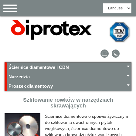
Toggle
navigation
Ściernice diamentowe i CBN
Narzędzia
Proszek diamentowy
Szlifowanie rowków w narzędziach
skrawających
Ściernice diamentowe o spoiwie żywicznym
do szlifowania dwustronnych płytek
węglikowych, ściernice diamentowe do
szlifowania krawędzi płytek węglikowych,