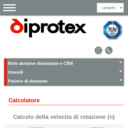
Pannello di gestione dei cookies
Toggle
navigation
Mole abrasive diamantate e CBN
Utensili
Polvere di diamante
Calcolatore
Calcolo della velocita di rotazione (n)