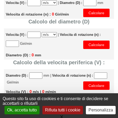
Velocita (V) :
|
Diametro (D) :
mm
0
Velocita di rotazione (n) :
Giri/min
Calcolo del diametro (D)
Velocita (V) :
|
Velocita di rotazione (n) :
Giri/min
0
Diametro (D) :
mm
Calcolo della velocita periferica (V) :
Diametro (D) :
mm |
Velocita di rotazione (n) :
Giri/min
0
0
Velocita (V) :
m/s |
m/min
Questo sito fa uso di cookies e ti consente di decidere se
accettarli o rifiutarli
Ok, accetta tutto
Rifiuta tutti i cookie
Personalizza
+33 (0) 476 411 481
Contact
X
Nascondi il banner dei co