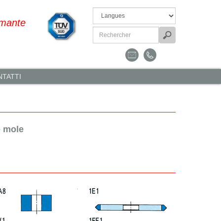
amante
TATTI
e mole