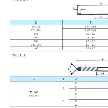
D
T
75, 100
0.5 - 0.65
125, 150
0.66 - 3.0
175
0.7 - 3.0
200
0.8 - 3.0
250
1.0 - 3.0
300, 350
1.2 - 3.0
400
2.2 - 3.0
TYPE 1E1
D
T
X
3
5
3
6
75, 100
8
125, 150
5
5
8
10