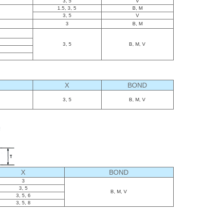
3, 5
V
1.5, 3, 5
B, M
3, 5
V
3
B, M
3, 5
B, M, V
X
BOND
3, 5
B, M, V
X
BOND
3
3, 5
B, M, V
3, 5, 6
3, 5, 8