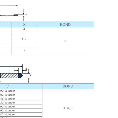
X
BOND
4
4, 7
B
7
V
BOND
90° & larger
60° & larger
45° & larger
30° & larger
90° & larger
B, M, V
60° & larger
45° & larger