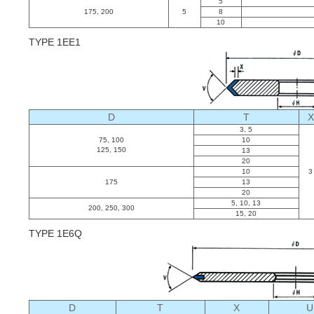
5
175, 200
5
8
10
TYPE 1EE1
D
T
X
3, 5
75, 100
10
125, 150
13
20
10
3
175
13
20
5, 10, 13
200, 250, 300
15, 20
TYPE 1E6Q
D
T
X
U