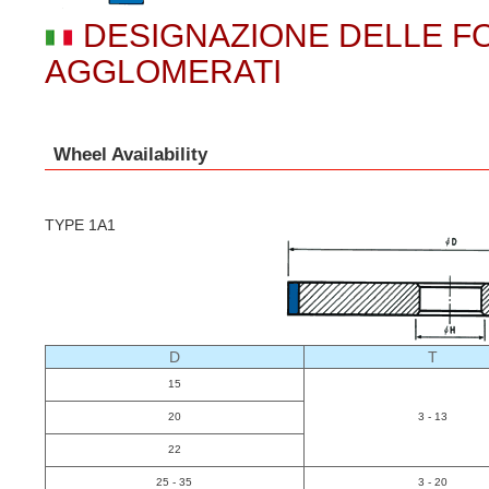
DESIGNAZIONE DELLE FO
AGGLOMERATI
Wheel Availability
TYPE 1A1
D
T
15
20
3 - 13
22
25 - 35
3 - 20