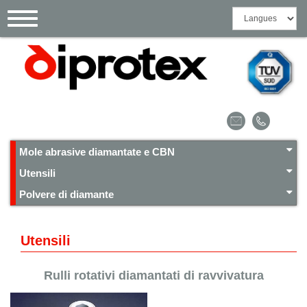
Pannello di gestione dei cookies
Toggle
navigation
Mole abrasive diamantate e CBN
Utensili
Polvere di diamante
Utensili
Rulli rotativi diamantati di ravvivatura