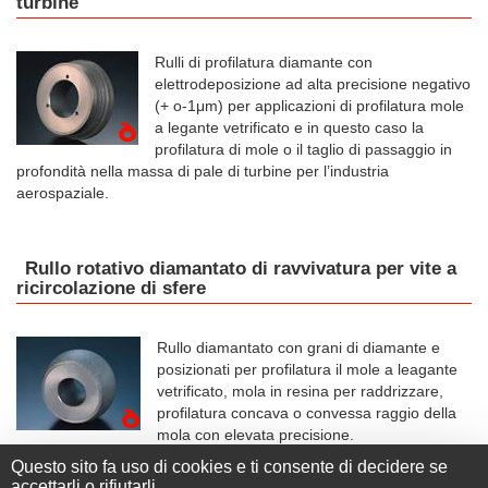
turbine
Rulli di profilatura diamante con
elettrodeposizione ad alta precisione negativo
(+ o-1μm) per applicazioni di profilatura mole
a legante vetrificato e in questo caso la
profilatura di mole o il taglio di passaggio in
profondità nella massa di pale di turbine per l’industria
aerospaziale.
Rullo rotativo diamantato di ravvivatura per vite a
ricircolazione di sfere
Rullo diamantato con grani di diamante e
posizionati per profilatura il mole a leagante
vetrificato, mola in resina per raddrizzare,
profilatura concava o convessa raggio della
mola con elevata precisione.
Questo sito fa uso di cookies e ti consente di decidere se
accettarli o rifiutarli