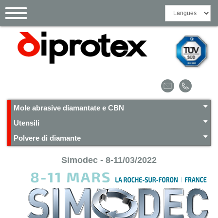
Pannello di gestione dei cookies
Toggle
navigation
Mole abrasive diamantate e CBN
Utensili
Polvere di diamante
Simodec - 8-11/03/2022