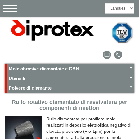
Pannello di gestione dei cookies
Toggle
navigation
Mole abrasive diamantate e CBN
Utensili
Polvere di diamante
Rullo rotativo diamantato di ravvivatura per
componenti di iniettori
Rullo diamantato per profilare mole,
realizzati in deposito elettrolitica negativo di
elevata precisione (+ o-1μm) per la
sagomatura ad alta precisione di mole