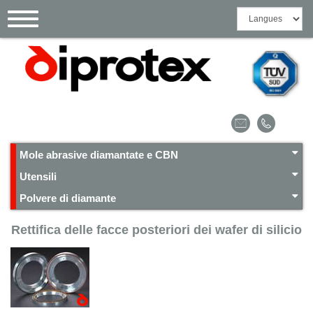
Pannello di gestione dei cookies
Toggle
navigation
Mole abrasive diamantate e CBN
Utensili
Polvere di diamante
Rettifica delle facce posteriori dei wafer di silicio