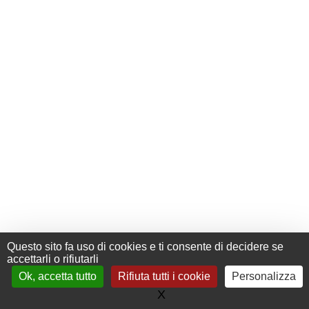
Questo sito fa uso di cookies e ti consente di decidere se
accettarli o rifiutarli
Ok, accetta tutto
Rifiuta tutti i cookie
Personalizza
+33 (0) 476 411 481
Contact
X
Nascondi il banner dei co