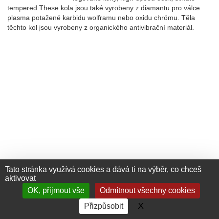
tempered.These kola jsou také vyrobeny z diamantu pro válce
plasma potažené karbidu wolframu nebo oxidu chrómu. Těla
těchto kol jsou vyrobeny z organického antivibrační materiál.
Tato stránka využívá cookies a dává ti na výběr, co chceš
aktivovat
OK, přijmout vše
Odmítnout všechny cookies
+33 (0) 476 411 481
Contact
X
Skrýt banner soubo
Přizpůsobit