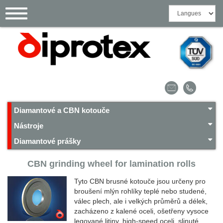
Panel pro správu cookies
Toggle
navigation
Diamantové a CBN kotouče
Nástroje
Diamantové prášky
CBN grinding wheel for lamination rolls
Tyto CBN brusné kotouče jsou určeny pro
broušení mlýn rohlíky teplé nebo studené,
válec plech, ale i velkých průměrů a délek,
zacházeno z kalené oceli, ošetřeny vysoce
legované litiny, high-speed oceli, slinuté