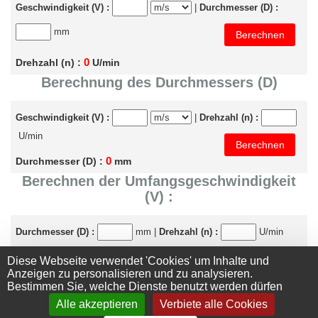
Geschwindigkeit (V) :
|
Durchmesser (D) :
mm
0
Drehzahl (n) :
U/min
Berechnung des Durchmessers (D)
Geschwindigkeit (V) :
|
Drehzahl (n) :
U/min
0
Durchmesser (D) :
mm
Berechnen der Umfangsgeschwindigkeit
(V) :
Durchmesser (D) :
mm |
Drehzahl (n) :
U/min
Diese Webseite verwendet 'Cookies' um Inhalte und
0
0
Geschwindigkeit (V) :
m/s |
m/min
Anzeigen zu personalisieren und zu analysieren.
Bestimmen Sie, welche Dienste benutzt werden dürfen
Alle akzeptieren
Verbiete alle Cookies