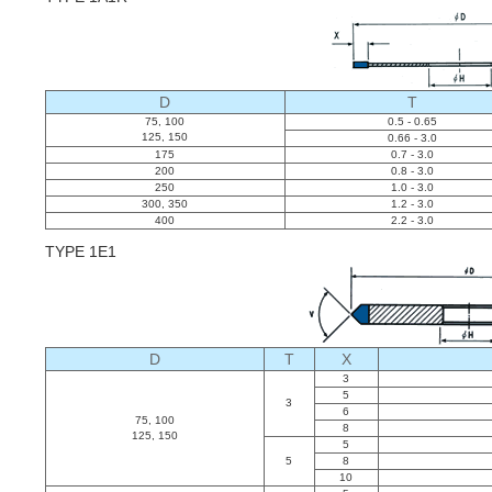
D
T
75, 100
0.5 - 0.65
125, 150
0.66 - 3.0
175
0.7 - 3.0
200
0.8 - 3.0
250
1.0 - 3.0
300, 350
1.2 - 3.0
400
2.2 - 3.0
TYPE 1E1
D
T
X
3
5
3
6
75, 100
8
125, 150
5
5
8
10