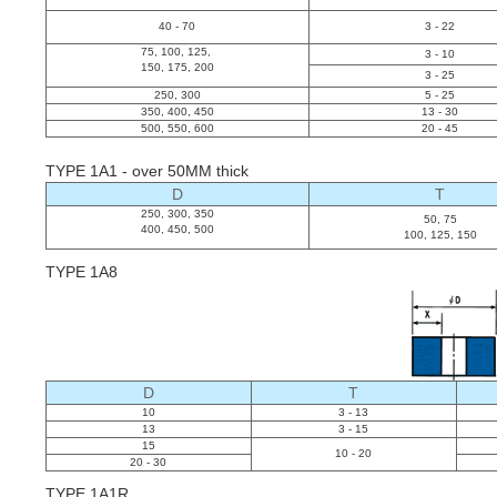
40 - 70
3 - 22
75, 100, 125,
3 - 10
150, 175, 200
3 - 25
250, 300
5 - 25
350, 400, 450
13 - 30
500, 550, 600
20 - 45
TYPE 1A1 - over 50MM thick
D
T
250, 300, 350
50, 75
400, 450, 500
100, 125, 150
TYPE 1A8
D
T
10
3 - 13
13
3 - 15
15
10 - 20
20 - 30
TYPE 1A1R