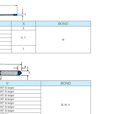
X
BOND
4
4, 7
B
7
V
BOND
90° & larger
60° & larger
45° & larger
30° & larger
90° & larger
B, M, V
60° & larger
45° & larger