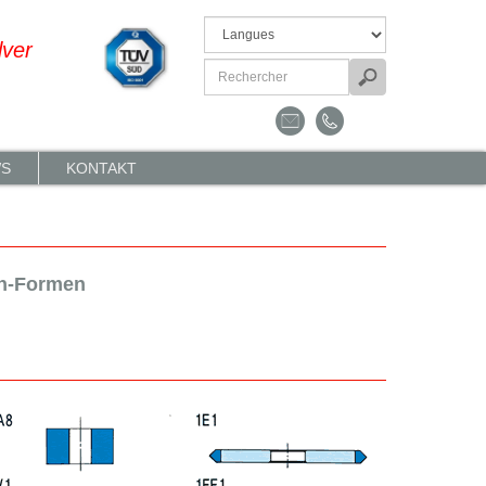
lver
S
KONTAKT
en-Formen