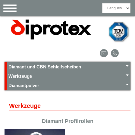
Cookie-Einstellungen
Toggle
navigation
Diamant und CBN Schleifscheiben
Werkzeuge
Diamantpulver
Werkzeuge
Diamant Profilrollen