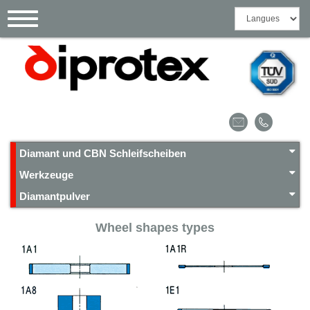
Cookie-Einstellungen
Toggle
navigation
Diamant und CBN Schleifscheiben
Werkzeuge
Diamantpulver
Wheel shapes types