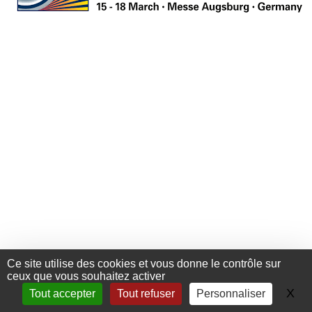
Ce site utilise des cookies et vous donne le contrôle sur
ceux que vous souhaitez activer
+33 (0) 476 411 481
Contact
X
Ma
Tout accepter
Tout refuser
Personnaliser