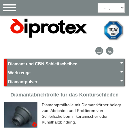
Cookie-Einstellungen
Toggle
navigation
Diamant und CBN Schleifscheiben
Werkzeuge
Diamantpulver
Diamantabrichtrolle für das Konturschleifen
Diamantprofilrolle mit Diamantkörner belegt
zum Abrichten und Profilieren von
Schleifscheiben in keramischer oder
Kunstharzbindung.